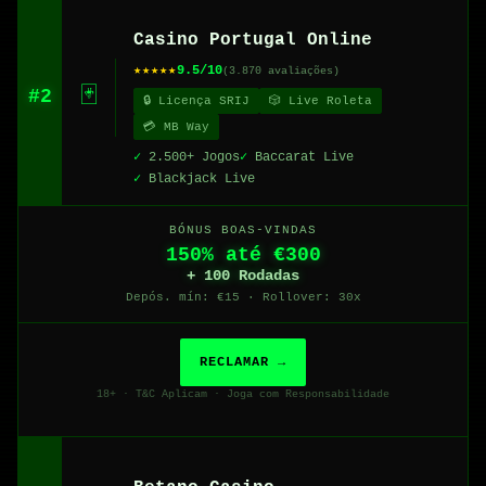
Casino Portugal Online
★★★★★
9.5/10
(3.870 avaliações)
🃏
#2
🔒 Licença SRIJ
🎲 Live Roleta
💳 MB Way
2.500+ Jogos
Baccarat Live
Blackjack Live
BÓNUS BOAS-VINDAS
150% até €300
+ 100 Rodadas
Depós. mín: €15 · Rollover: 30x
RECLAMAR →
18+ · T&C Aplicam · Joga com Responsabilidade