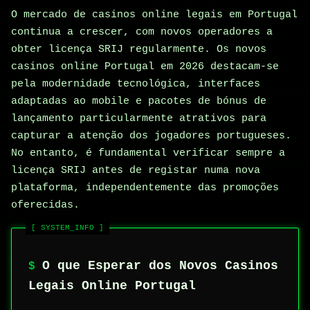
O mercado de casinos online legais em Portugal
continua a crescer, com novos operadores a
obter licença SRIJ regularmente. Os novos
casinos online Portugal em 2026 destacam-se
pela modernidade tecnológica, interfaces
adaptadas ao mobile e pacotes de bónus de
lançamento particularmente atrativos para
capturar a atenção dos jogadores portugueses.
No entanto, é fundamental verificar sempre a
licença SRIJ antes de registar numa nova
plataforma, independentemente das promoções
oferecidas.
O que Esperar dos Novos Casinos
Legais Online Portugal