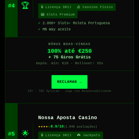
🏆
#4
🔒 Licença SRIJ
🎪 Cassino Físico
🎰 Slots Premium
2.000+ Slots
Roleta Portuguesa
MB Way aceite
BÓNUS BOAS-VINDAS
100% até €250
+ 75 Giros Grátis
Depós. mín: €20 · Rollover: 35x
RECLAMAR →
18+ · T&C Aplicam · Joga com Responsabilidade
Nossa Aposta Casino
★★★★☆
8.9/10
(1.840 avaliações)
🌟
#5
🔒 Licença SRIJ
🎮 Jackpots