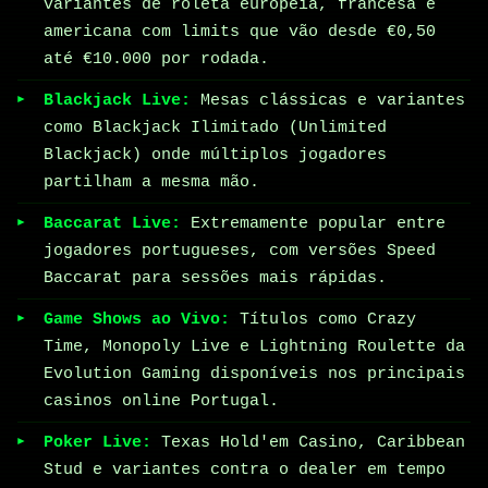
variantes de roleta europeia, francesa e
americana com limits que vão desde €0,50
até €10.000 por rodada.
Blackjack Live:
Mesas clássicas e variantes
como Blackjack Ilimitado (Unlimited
Blackjack) onde múltiplos jogadores
partilham a mesma mão.
Baccarat Live:
Extremamente popular entre
jogadores portugueses, com versões Speed
Baccarat para sessões mais rápidas.
Game Shows ao Vivo:
Títulos como Crazy
Time, Monopoly Live e Lightning Roulette da
Evolution Gaming disponíveis nos principais
casinos online Portugal.
Poker Live:
Texas Hold'em Casino, Caribbean
Stud e variantes contra o dealer em tempo