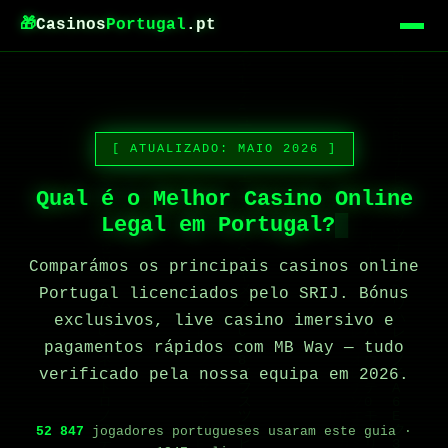
🎁
Casinos
Portugal
.pt
[ ATUALIZADO: MAIO 2026 ]
Qual é o Melhor Casino Online
Legal em Portugal?
Comparámos os principais casinos online
Portugal licenciados pelo SRIJ. Bónus
exclusivos, live casino imersivo e
pagamentos rápidos com MB Way — tudo
verificado pela nossa equipa em 2026.
52 847
jogadores portugueses usaram este guia ·