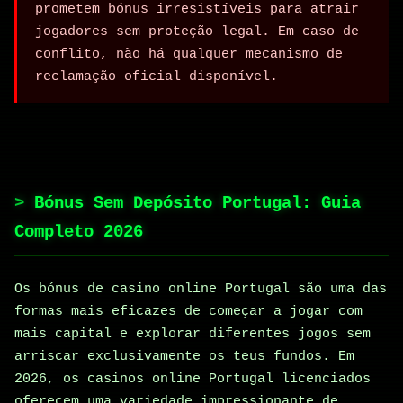
prometem bónus irresistíveis para atrair
jogadores sem proteção legal. Em caso de
conflito, não há qualquer mecanismo de
reclamação oficial disponível.
Bónus Sem Depósito Portugal: Guia
Completo 2026
Os bónus de casino online Portugal são uma das
formas mais eficazes de começar a jogar com
mais capital e explorar diferentes jogos sem
arriscar exclusivamente os teus fundos. Em
2026, os casinos online Portugal licenciados
oferecem uma variedade impressionante de