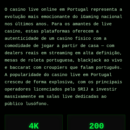
O casino live online em Portugal representa a
evolução mais emocionante do iGaming nacional
nos últimos anos. Para os amantes de live
casino, estas plataformas oferecem a
autenticidade de um casino físico com a
comodidade de jogar a partir de casa — com
dealers reais em streaming em alta definição,
mesas de roleta portuguesa, blackjack ao vivo
e baccarat com croupiers que falam português.
A popularidade do casino live em Portugal
cresceu de forma explosiva, com os principais
operadores licenciados pelo SRIJ a investir
massivamente em salas live dedicadas ao
público lusófono.
4K
200