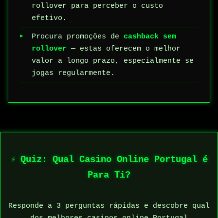
rollover para perceber o custo
efetivo.
Procura promoções de
cashback sem
rollover
— estas oferecem o melhor
valor a longo prazo, especialmente se
jogas regularmente.
Quiz: Qual Casino Online Portugal é
Para Ti?
Responde a 3 perguntas rápidas e descobre qual