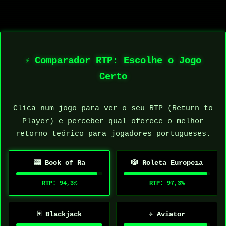
Comparador RTP: Escolhe o Jogo
Certo
Clica num jogo para ver o seu RTP (Return to
Player) e perceber qual oferece o melhor
retorno teórico para jogadores portugueses.
🎰 Book of Ra
🎲 Roleta Europeia
RTP: 94,3%
RTP: 97,3%
🃏 Blackjack
✈️ Aviator