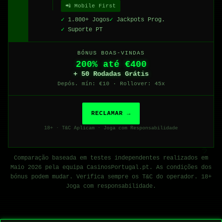
📲 Mobile First
1.800+ Jogos
Jackpots Prog.
Suporte PT
BÓNUS BOAS-VINDAS
200% até €400
+ 50 Rodadas Grátis
Depós. mín: €10 · Rollover: 45x
RECLAMAR →
18+ · T&C Aplicam · Joga com Responsabilidade
Comparação baseada em testes independentes realizados em
Maio 2026 pela equipa CasinosPortugal.pt. As condições dos
bónus podem mudar. Verifica sempre os T&C do operador. 18+
Joga com responsabilidade.