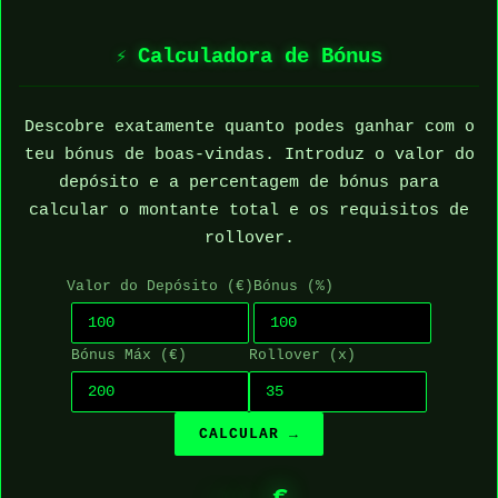
Calculadora de Bónus
Descobre exatamente quanto podes ganhar com o
teu bónus de boas-vindas. Introduz o valor do
depósito e a percentagem de bónus para
calcular o montante total e os requisitos de
rollover.
Valor do Depósito (€)
Bónus (%)
Bónus Máx (€)
Rollover (x)
CALCULAR →