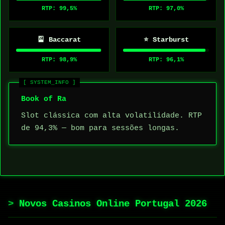
RTP: 99,5%
RTP: 97,0%
🎴 Baccarat
⭐ Starburst
RTP: 98,9%
RTP: 96,1%
Book of Ra
Slot clássica com alta volatilidade. RTP
de 94,3% — bom para sessões longas.
Novos Casinos Online Portugal 2026