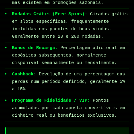
mas existem em promoções sazonais.
Rodadas Grátis (Free Spins):
Giradas grátis
em slots específicas, frequentemente
incluídas nos pacotes de boas-vindas.
Geralmente entre 20 e 200 rodadas.
Bónus de Recarga:
Percentagem adicional em
depósitos subsequentes, normalmente
disponível semanalmente ou mensalmente.
Cashback:
Devolução de uma percentagem das
perdas num período definido, geralmente 5%
a 15%.
Programa de Fidelidade / VIP:
Pontos
acumulados por cada aposta convertíveis em
dinheiro real ou benefícios exclusivos.